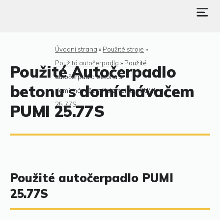
Úvodní strana
»
Použité stroje
»
Použitá autočerpadla
»
Použité
Použité Autočerpadlo
autočerpadlo betonu s
betonu s domíchávačem
domíchávačem Putzmeister PUMI
25.77S
PUMI 25.77S
Použité autočerpadlo PUMI
25.77S