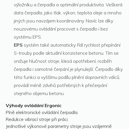
výložníku a čerpadla a optimální produktivita. Veškerá
data čerpadla, jako tlak, výkon, teplota oleje a mnoho
jiných jsou navzájem koordinovány. Navíc lze díky
nouzovému ovládání pracovat s čerpadlo i bez
systému EPS.
EPS
systém také automaticky řídí rychlost přepínání
S-trouby podle aktuální konzistence betonu. Tím se
snižuje hlučnost stroje, klesá opotřebení, rozběh
čerpadla i samotné čerpání je plynulejší. Čerpadlo díky
této funkci a vyššímu podílu plnění dopravních válců,
provádí méně zdvihů potřebných k přečerpání
stejného objemu betonu.
Výhody ovládání Ergonic
Plně elektronické ovládání čerpadla.
Redukce vibrací stroje při práci.
Jednotlivé výkonové parametry stroje jsou vzájemně