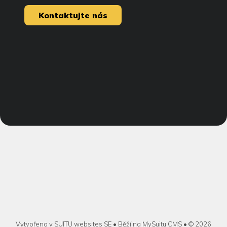
Kontaktujte nás
Vytvořeno v
SUITU websites SE
• Běží na
MySuitu CMS
• © 2026