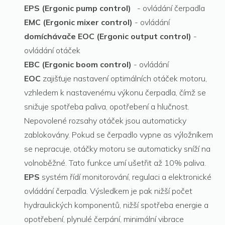
EPS (Ergonic pump control)
- ovládání čerpadla
EMC (Ergonic mixer control)
- ovládání
domíchávače EOC (Ergonic output control)
-
ovládání otáček
EBC
(Ergonic boom control)
- ovládání
EOC
zajišťuje nastavení optimálních otáček motoru,
vzhledem k nastavenému výkonu čerpadla, čímž se
snižuje spotřeba paliva, opotřebení a hlučnost.
Nepovolené rozsahy otáček jsou automaticky
zablokovány. Pokud se čerpadlo vypne as výložníkem
se nepracuje, otáčky motoru se automaticky sníží na
volnoběžné. Tato funkce umí ušetřit až 10% paliva.
EPS
systém řídí monitorování, regulaci a elektronické
ovládání čerpadla. Výsledkem je pak nižší počet
hydraulických komponentů, nižší spotřeba energie a
opotřebení, plynulé čerpání, minimální vibrace