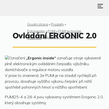
Úvodní strana
»
Produkty
»
Putzmeister
»
PUMI
»
PUMI technické
Ovládání ERGONIC 2.0
vlastnosti
»
ERGONIC 2.0 systémy
Označení
„Ergonic inside“
označuje stroje vybavené
plně elektronickým ovládáním čerpadla, výložníku,
domíchávače a regulace motoru vozidla.
V praxi to znamená, že PUMI je na stavbě rychlejší při
provozu, dosahuje vyššího výkonu čerpání, při nižší
spotřebě pohonných hmot a nižšího opotřebení.
PUMI25-4 a 28-4 jsou vybaveny systémem Erogonic 2.0,
který obsahuje systémy: