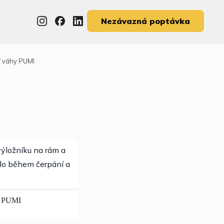
Nezávazná poptávka
í váhy PUMI
výložníku na rám a
dlo během čerpání a