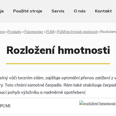
je
Použité stroje
Servis
O nás
Kontakt
ana
»
Produkty
»
Putzmeister
»
PUMI
»
PUMI technické vlastnosti
»
Rozložen
Rozložení hmotnosti
lný vůči torzním silám, zajišťuje optimální přenos zatížení z 
y. Toto chrání samotné čerpadlo. Rám také stabilizuje čerpa
oucí pohyb výložníku a nadměrné opotřebení.