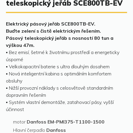
teleskopický jeřáb SCE800TB-EV
Elektrický pásový jeřáb SCE800TB-EV.
Buďte zelení s čistě elektrickým řešením.
Pásový teleskopický jeřáb s nosností 80 tun a
výškou 47m.
▪ Bez emisí, šetrné k životnímu prostředí a energeticky
úsporné
▪ Velkokapacitní baterie s ultra dlouhým dosahem
▪ Nová inteligentní kabina s optimálním komfortem
obsluhy
▪ Nižší provozní náklady s celosvětově standardním
dopravním řešením
▪ Systém vlastní demontáže, zatahovací pásy, vyšší
účinnost
motor
Danfoss EM-PMI375-T1100-1500
Hlavní čerpadlo
Danfoss