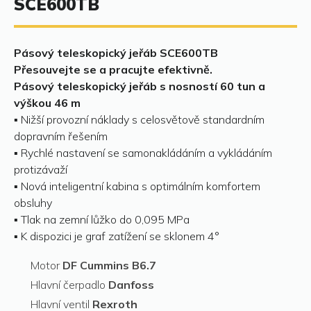
SCE600TB
Pásový teleskopický jeřáb SCE600TB
Přesouvejte se a pracujte efektivně.
Pásový teleskopický jeřáb s nosností 60 tun a
výškou 46 m
▪ Nižší provozní náklady s celosvětově standardním
dopravním řešením
▪ Rychlé nastavení se samonakládáním a vykládáním
protizávaží
▪ Nová inteligentní kabina s optimálním komfortem
obsluhy
▪ Tlak na zemní lůžko do 0,095 MPa
▪ K dispozici je graf zatížení se sklonem 4°
Motor
DF Cummins B6.7
Hlavní čerpadlo
Danfoss
Hlavní ventil
Rexroth