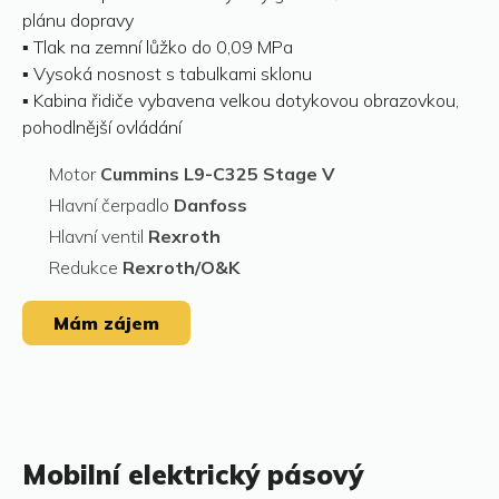
plánu dopravy
▪ Tlak na zemní lůžko do 0,09 MPa
▪ Vysoká nosnost s tabulkami sklonu
▪ Kabina řidiče vybavena velkou dotykovou obrazovkou,
pohodlnější ovládání
Motor
Cummins L9-C325 Stage V
Hlavní čerpadlo
Danfoss
Hlavní ventil
Rexroth
Redukce
Rexroth/O&K
Mám zájem
Mobilní elektrický pásový