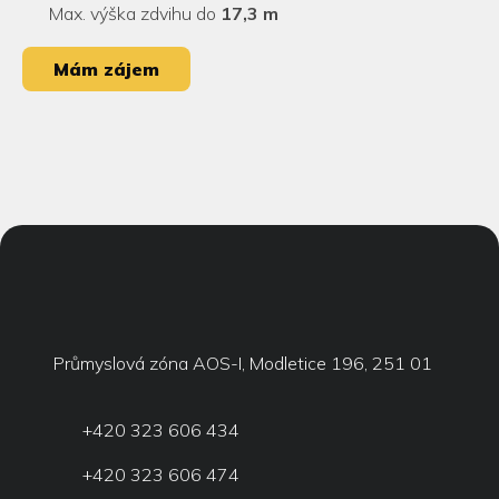
Max. výška zdvihu do
17,3 m
Mám zájem
Průmyslová zóna AOS-I, Modletice 196, 251 01
+420 323 606 434
+420 323 606 474