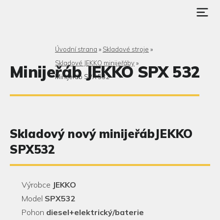
Úvodní strana
»
Skladové stroje
»
Skladové JEKKO minijeřáby
»
Minijeřáb JEKKO SPX 532
Minijeřáb SPX 532
Skladový nový minijeřábJEKKO
SPX532
Výrobce
JEKKO
Model
SPX532
Pohon
diesel+elektrický/baterie