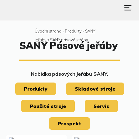
Úvodní strana
»
Produkty
»
SANY
jeřáby
»
SANY pásové jeřáby
SANY Pásové jeřáby
Nabídka pásových jeřábů SANY.
Produkty
Skladové stroje
Použité stroje
Servis
Prospekt